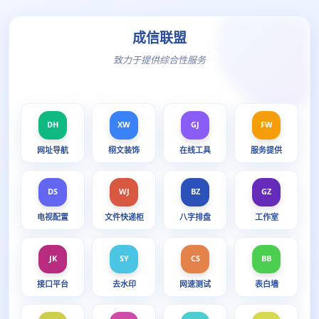
成信联盟
致力于提供综合性服务
DH
XW
GJ
FW
网址导航
栩文装饰
在线工具
服务提供
DS
WJ
BZ
GZ
电视配置
文件快递柜
八字排盘
工作室
JK
SY
CS
BB
接口平台
去水印
网速测试
表白墙