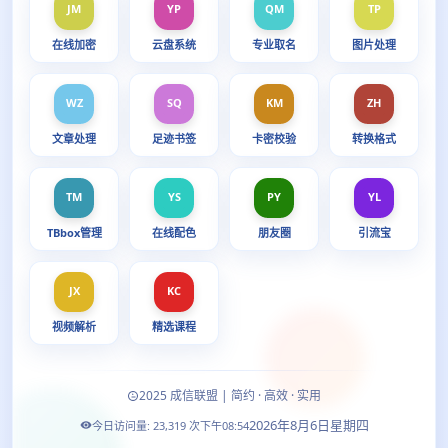
JM
YP
QM
TP
在线加密
云盘系统
专业取名
图片处理
WZ
SQ
KM
ZH
文章处理
足迹书签
卡密校验
转换格式
TM
YS
PY
YL
TBbox管理
在线配色
朋友圈
引流宝
JX
KC
视频解析
精选课程
2025 成信联盟 | 简约 · 高效 · 实用
2026年8月6日星期四
今日访问量:
23,319
次
下午08:54